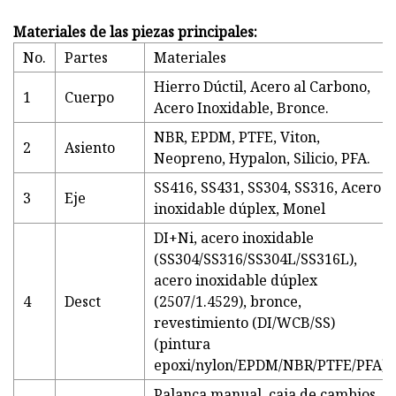
Materiales de las piezas principales:
No.
Partes
Materiales
Hierro Dúctil, Acero al Carbono,
1
Cuerpo
Acero Inoxidable, Bronce.
NBR, EPDM, PTFE, Viton,
2
Asiento
Neopreno, Hypalon, Silicio, PFA.
SS416, SS431, SS304, SS316, Acero
3
Eje
inoxidable dúplex, Monel
DI+Ni, acero inoxidable
(SS304/SS316/SS304L/SS316L),
acero inoxidable dúplex
4
Desct
(2507/1.4529), bronce,
revestimiento (DI/WCB/SS)
(pintura
epoxi/nylon/EPDM/NBR/PTFE/PFA)
Palanca manual, caja de cambios,