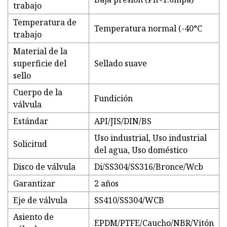
trabajo
Temperatura de
Temperatura normal (-40°C
trabajo
Material de la
superficie del
Sellado suave
sello
Cuerpo de la
Fundición
válvula
Estándar
API/JIS/DIN/BS
Uso industrial, Uso industrial
Solicitud
del agua, Uso doméstico
Disco de válvula
Di/SS304/SS316/Bronce/Wcb
Garantizar
2 años
Eje de válvula
SS410/SS304/WCB
Asiento de
EPDM/PTFE/Caucho/NBR/Vitón