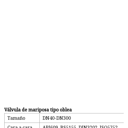
Válvula de mariposa tipo oblea
Tamaño
DN40-DN300
Cara a cara
API609, BS5155, DIN3202, ISO5752