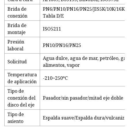
Brida de
PN6/PN10/PN16/PN25/JIS5K/10K/16K/
conexión
Tabla D/E
Brida de
ISO5211
montaje
Presión
PN10/PN16/PN25
laboral
Agua dulce, agua de mar, petróleo, gas,
Solicitud
alimentos, vapor
Temperatura
-210~250ºC
de aplicación
Tipo de
conexión del
Pasador/sin pasador/mitad eje doble
disco del eje
Tipo de
Espalda suave/Espalda dura/vulcaniza
asiento