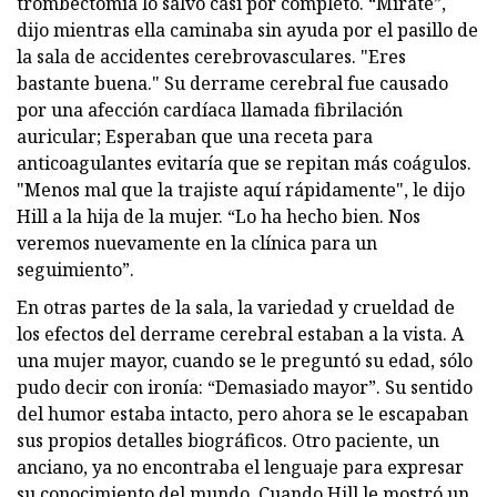
trombectomía lo salvó casi por completo. “Mírate”,
dijo mientras ella caminaba sin ayuda por el pasillo de
la sala de accidentes cerebrovasculares. "Eres
bastante buena." Su derrame cerebral fue causado
por una afección cardíaca llamada fibrilación
auricular; Esperaban que una receta para
anticoagulantes evitaría que se repitan más coágulos.
"Menos mal que la trajiste aquí rápidamente", le dijo
Hill a la hija de la mujer. “Lo ha hecho bien. Nos
veremos nuevamente en la clínica para un
seguimiento”.
En otras partes de la sala, la variedad y crueldad de
los efectos del derrame cerebral estaban a la vista. A
una mujer mayor, cuando se le preguntó su edad, sólo
pudo decir con ironía: “Demasiado mayor”. Su sentido
del humor estaba intacto, pero ahora se le escapaban
sus propios detalles biográficos. Otro paciente, un
anciano, ya no encontraba el lenguaje para expresar
su conocimiento del mundo. Cuando Hill le mostró un