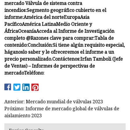
mercado Válvula de sistema contra
incendios:
Segmento geográfico cubierto en el
informe:
América del norte
Europa
Asia
Pacífico
América Latina
Medio Oriente y
África
Oceanía
Acceda al Informe de Investigación
completo @
Razones clave para comprar:
Tabla de
contenido:
Conclusión:
Si tiene algún requisito especial,
háganoslo saber y le ofreceremos el informe a un
precio personalizado.
Contáctenos:
Irfan Tamboli (Jefe
de Ventas) – Informes de perspectivas de
mercado
Teléfono:
Anterior: Mercado mundial de válvulas 2023
Próximo: Informe de mercado global de válvulas de
aislamiento 2023