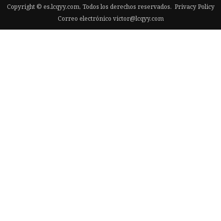
Copyright © es.lcqyy.com, Todos los derechos reservados.
Privacy Policy
Correo electrónico
victor@lcqyy.com