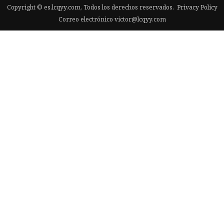
Copyright © es.lcqyy.com, Todos los derechos reservados.
Privacy Policy
Correo electrónico
victor@lcqyy.com