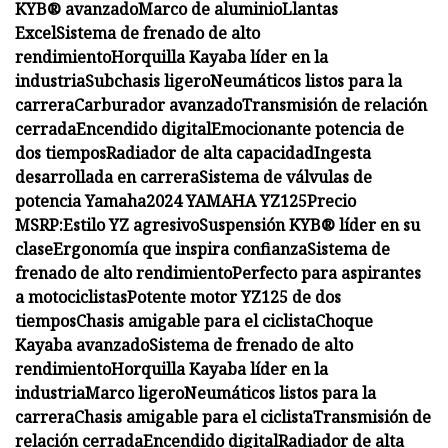
KYB® avanzado
Marco de aluminio
Llantas
Excel
Sistema de frenado de alto
rendimiento
Horquilla Kayaba líder en la
industria
Subchasis ligero
Neumáticos listos para la
carrera
Carburador avanzado
Transmisión de relación
cerrada
Encendido digital
Emocionante potencia de
dos tiempos
Radiador de alta capacidad
Ingesta
desarrollada en carrera
Sistema de válvulas de
potencia Yamaha
2024 YAMAHA YZ125
Precio
MSRP:
Estilo YZ agresivo
Suspensión KYB® líder en su
clase
Ergonomía que inspira confianza
Sistema de
frenado de alto rendimiento
Perfecto para aspirantes
a motociclistas
Potente motor YZ125 de dos
tiempos
Chasis amigable para el ciclista
Choque
Kayaba avanzado
Sistema de frenado de alto
rendimiento
Horquilla Kayaba líder en la
industria
Marco ligero
Neumáticos listos para la
carrera
Chasis amigable para el ciclista
Transmisión de
relación cerrada
Encendido digital
Radiador de alta