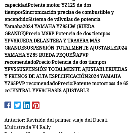
capacidad
Potente motor YZ125 de dos
tiempos
Sincronización precisa de combustible y
encendido
Sistema de válvulas de potencia
Yamaha
2024 YAMAHA YZ85LW (RUEDA
GRANDE)
Precio MSRP:
Potencia de dos tiempos
YPVS
RUEDA DELANTERA Y TRASERA MÁS
GRANDE
SUSPENSIÓN TOTALMENTE AJUSTABLE
2024
YAMAHA YZ85 RUEDA PEQUEÑA
PVP
recomendado
Precio:
Potencia de dos tiempos
YPVS
SUSPENSIÓN TOTALMENTE AJUSTABLE
RUEDAS
Y FRENOS DE ALTA ESPECIFICACIÓN
2024 YAMAHA
YZ65
PVP recomendado
Precio:
Potente motocross de 65
cc
CENTRAL YPVS
CHASIS AJUSTABLE
Anterior: Revisión del primer viaje del Ducati
Multistrada V4 Rally