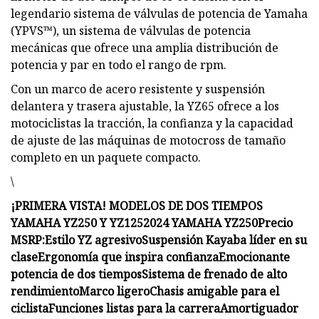
legendario sistema de válvulas de potencia de Yamaha
(YPVS™), un sistema de válvulas de potencia
mecánicas que ofrece una amplia distribución de
potencia y par en todo el rango de rpm.
Con un marco de acero resistente y suspensión
delantera y trasera ajustable, la YZ65 ofrece a los
motociclistas la tracción, la confianza y la capacidad
de ajuste de las máquinas de motocross de tamaño
completo en un paquete compacto.
\
¡PRIMERA VISTA! MODELOS DE DOS TIEMPOS
YAMAHA YZ250 Y YZ125
2024 YAMAHA YZ250
Precio
MSRP:
Estilo YZ agresivo
Suspensión Kayaba líder en su
clase
Ergonomía que inspira confianza
Emocionante
potencia de dos tiempos
Sistema de frenado de alto
rendimiento
Marco ligero
Chasis amigable para el
ciclista
Funciones listas para la carrera
Amortiguador