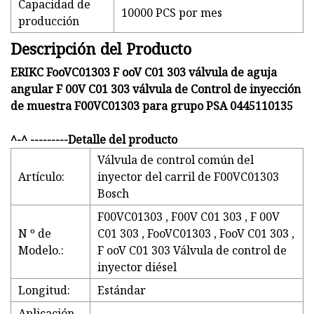
Capacidad de
10000 PCS por mes
producción
Descripción del Producto
ERIKC FooVC01303 F ooV C01 303 válvula de aguja
angular F 00V C01 303 válvula de Control de inyección
de muestra F00VC01303 para grupo PSA 0445110135
^-^ ---------Detalle del producto
Válvula de control común del
Artículo:
inyector del carril de F00VC01303
Bosch
F00VC01303 , F00V C01 303 , F 00V
N º de
C01 303 , FooVC01303 , FooV C01 303 ,
Modelo.:
F ooV C01 303 Válvula de control de
inyector diésel
Longitud:
Estándar
Aplicación