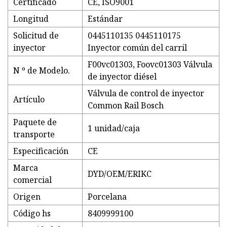
Certificado
CE, ISO9001
Longitud
Estándar
Solicitud de
0445110135 0445110175
inyector
Inyector común del carril
F00vc01303, Foovc01303 Válvula
N º de Modelo.
de inyector diésel
Válvula de control de inyector
Artículo
Common Rail Bosch
Paquete de
1 unidad/caja
transporte
Especificación
CE
Marca
DYD/OEM/ERIKC
comercial
Origen
Porcelana
Código hs
8409999100