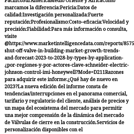
Pacífico
Sur
America
Medio Oriente y África
Cómo
marcamos la diferencia
:
Pericia
:
Datos de
calidad
:
Investigación personalizada
:
Fuerte
reputación
:
Profesionalismo
:
Costo
–
eficacia
:
Velocidad y
precisión
:
Fiabilidad
:
Para más información o consulta,
visite
@
https://www.marketintelligencedata.com/reports/8575
shut-off-valve-in-building-market-growth-trends-
and-forecast-2023-to-2028-by-types-by-application-
¿por-regiones-y-por-actores-clave-schneider-electric-
johnson-control-imi-honeywell?Mode=D211
Razones
para adquirir este informe:
¿Qué hay de nuevo en
2023?
La nueva edición del informe consta de
tendencias/interrupciones en el panorama comercial,
tarifario y regulatorio del cliente, análisis de precios y
un mapa del ecosistema del mercado para permitir
una mejor comprensión de la dinámica del mercado
de Válvulas de cierre en la construcción.
Servicios de
personalización disponibles con el