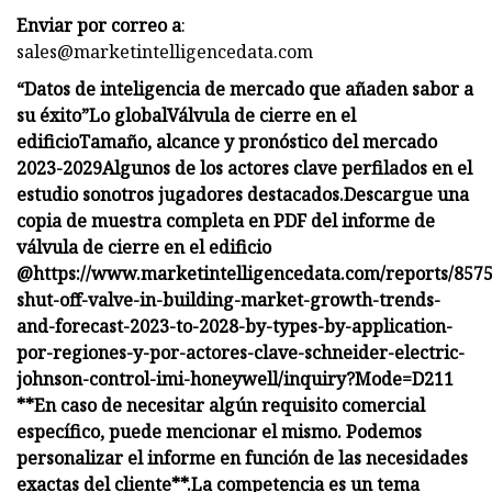
Enviar por correo a
:
sales@marketintelligencedata.com
“Datos de inteligencia de mercado que añaden sabor a
su éxito”
Lo global
Válvula de cierre en el
edificio
Tamaño, alcance y pronóstico del mercado
2023-2029
Algunos de los actores clave perfilados en el
estudio son
otros jugadores destacados.
Descargue una
copia de muestra completa en PDF del informe de
válvula de cierre en el edificio
@
https://www.marketintelligencedata.com/reports/8575
shut-off-valve-in-building-market-growth-trends-
and-forecast-2023-to-2028-by-types-by-application-
por-regiones-y-por-actores-clave-schneider-electric-
johnson-control-imi-honeywell/inquiry?Mode=D211
**En caso de necesitar algún requisito comercial
específico, puede mencionar el mismo. Podemos
personalizar el informe en función de las necesidades
exactas del cliente**.
La competencia es un tema